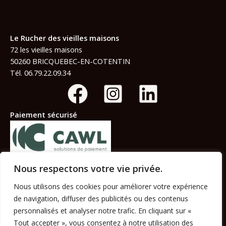
Le Rucher des vieilles maisons
72 les vieilles maisons
50260 BRICQUEBEC-EN-COTENTIN
Tél. 06.79.22.09.34
Paiement sécurisé
Solution du Crédit Agricole
Nous respectons votre vie privée.
Informations légales :
Nous utilisons des cookies pour améliorer votre expérience
CGV
de navigation, diffuser des publicités ou des contenus
Mentions légales
Politique de confidentialité
personnalisés et analyser notre trafic. En cliquant sur «
Tout accepter », vous consentez à notre utilisation des